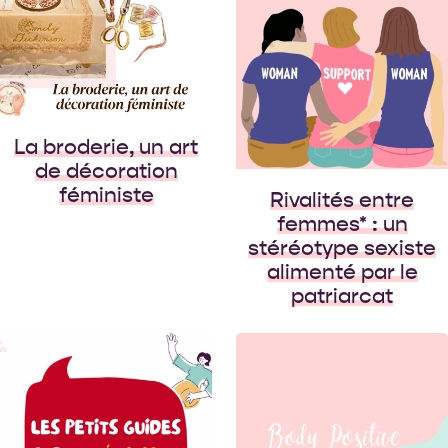
entre femmes* soient
inévitablement
sujettes à des rivalités
est très certainement
un stéréotype sexiste,
alimenté entre autres
par la plume des
La broderie, un art
auteurs (hommes,
de décoration
bien sûr) […]
féministe
Rivalités entre
femmes* : un
stéréotype sexiste
alimenté par le
patriarcat
Depuis plusieurs
décennies, le
mouvement du body
positivisme a évolué,