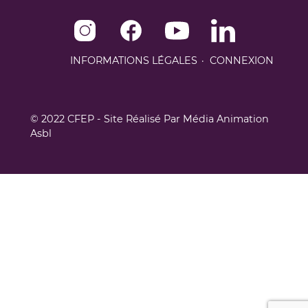
Instagram de CFEP
Facebook de CFEP
Youtube de CFEP
Linkedin de CFEP
INFORMATIONS LÉGALES
CONNEXION
© 2022 CFEP - Site Réalisé Par
Média Animation
Asbl