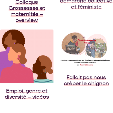
démarche collective
Colloque
et féministe
Grossesses et
maternités –
overview
Une conférence
gesticulée engagée
« Jolene, I’m begging
of you please don’t
take my man…”,
“Laisse-moi kiffer la
vibe avec mon mec,
j’suis pas d’humeur à
Fallait pas nous
ce qu’on nous prenne
crêper le chignon
la […]
Emploi, genre et
diversité – vidéos