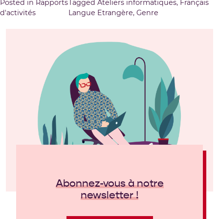
Posted in
Rapports
Tagged
Ateliers informatiques
,
Français
d'activités
Langue Etrangère
,
Genre
Abonnez-vous à notre
newsletter !