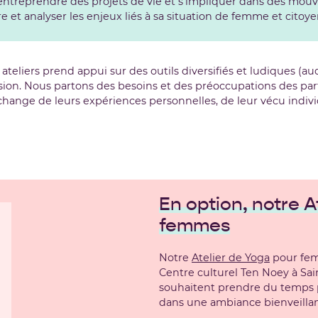
ur entreprendre des projets de vie et s’impliquer dans des mo
re et analyser les enjeux liés à sa situation de femme et citoy
ateliers prend appui sur des outils diversifiés et ludiques (aud
sion.
Nous partons des besoins et des préoccupations des par
échange de leurs expériences personnelles, de leur vécu individ
En option, notre A
femmes
Notre
Atelier de Yoga
pour fem
Centre culturel Ten Noey à Sain
souhaitent prendre du temps p
dans une ambiance bienveillan