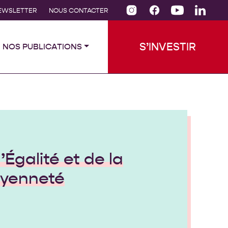
INSTAGRAM DE CFEP
FACEBOOK DE CFEP
YOUTUBE DE CFEP
LINKEDIN DE CFEP
EWSLETTER
NOUS CONTACTER
S’INVESTIR
NOS PUBLICATIONS
l’Égalité et de la
oyenneté