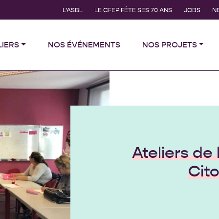
L’ASBL
LE CFEP FÊTE SES 70 ANS
JOBS
N
LIERS
NOS ÉVÉNEMENTS
NOS PROJETS
Ateliers de 
Cit