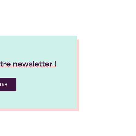
re newsletter !
TER