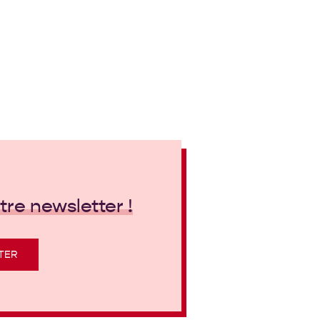
re newsletter !
TER