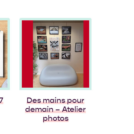
ue et
le
les :
 bien
le
une
ve de
arne
hèmes
r
Expressions
er
Plurielles : Art et
Identité