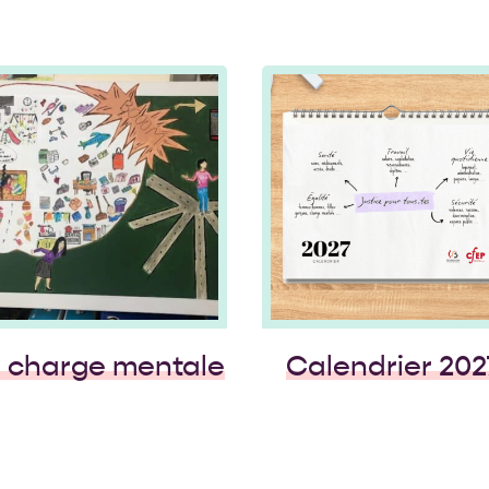
De février à mai 2024, le
Découverte artistiq
groupe de FLE a participé
quête personnel
à un atelier photos qui a
« Expressions Pluriel
abouti au projet « Des
Art et Identité » est
mains pour demain » qui
plus qu’une simp
a été exposé à la […]
exposition. C’est 
production collecti
fin d’année qui inc
l’exploration de t
universels […]
Calendrier 2027
Des mains pou
demain – Ateli
photos