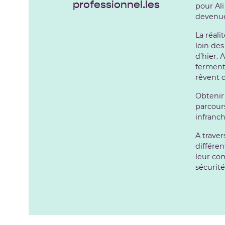
professionnel.les
pour Al
devenue
La réali
loin des
d’hier. A
ferment
rêvent d
Obtenir
parcour
infranch
A traver
différen
leur com
sécurité