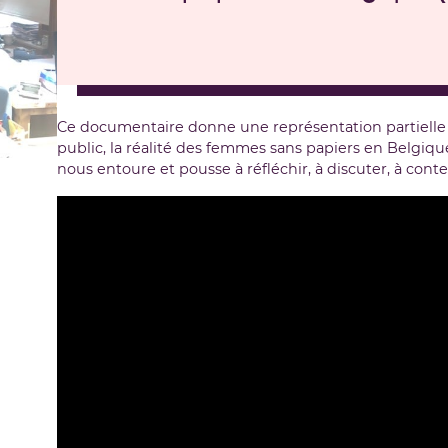
Ce documentaire donne une représentation partielle
public, la réalité des femmes sans papiers en Belgique
nous entoure et pousse à réfléchir, à discuter, à conte