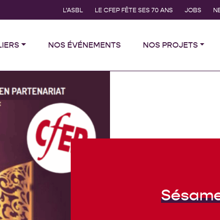
L’ASBL
LE CFEP FÊTE SES 70 ANS
JOBS
N
LIERS
NOS ÉVÉNEMENTS
NOS PROJETS
Sésame 