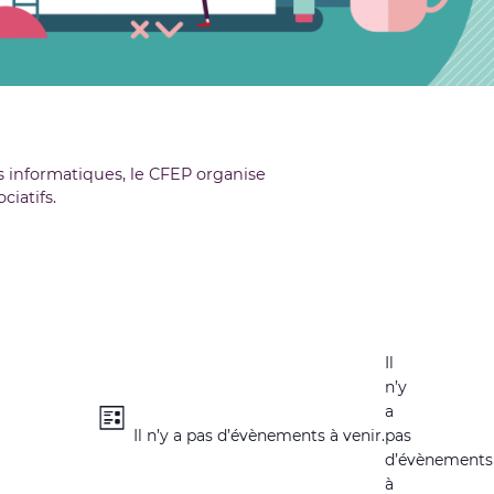
rs informatiques, le CFEP organise
iatifs.
Il
n’y
Navigation
Navigation
a
Liste
de
Il n’y a pas d’évènements à venir.
pas
par
vues
d’évènements
consultations
à
Évènement