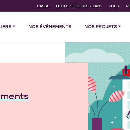
L’ASBL
LE CFEP FÊTE SES 70 ANS
JOBS
N
LIERS
NOS ÉVÉNEMENTS
NOS PROJETS
ements