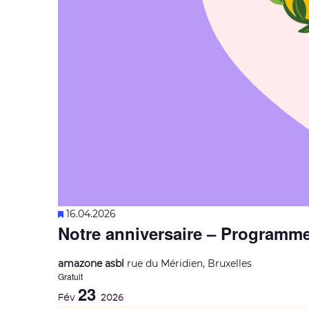
Mis
16.04.2026
Notre anniversaire – Programme 
en
avant
amazone asbl
rue du Méridien, Bruxelles
Gratuit
23
Fév
2026