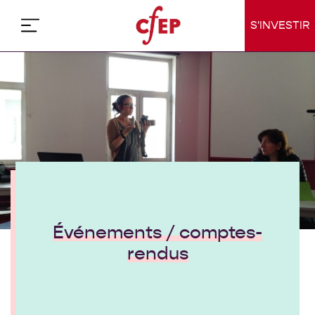
Skip
to
S'INVESTIR
content
Événements / comptes-
rendus