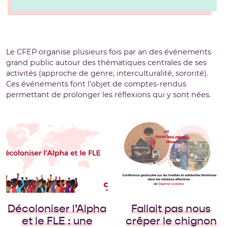
Le CFEP organise plusieurs fois par an des événements
grand public autour des thématiques centrales de ses
activités (approche de genre, interculturalité, sororité).
Ces événements font l’objet de comptes-rendus
permettant de prolonger les réflexions qui y sont nées.
Une conférence
gesticulée engagée
« Jolene, I’m begging
of you please don’t
take my man…”,
“Laisse-moi kiffer la
vibe avec mon mec,
j’suis pas d’humeur à
Décoloniser l’Alpha
Fallait pas nous
ce qu’on nous
et le FLE : une
crêper le chignon
prenne la […]