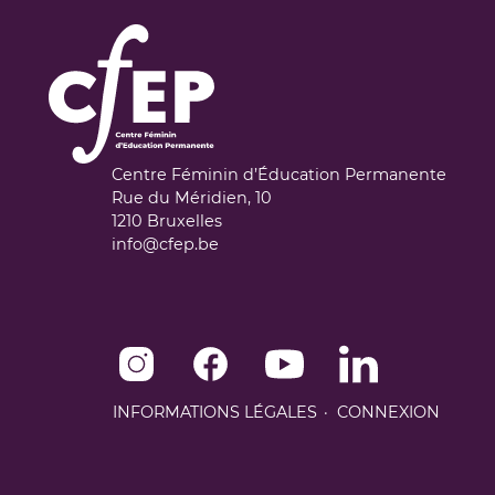
Centre Féminin d’Éducation Permanente
Rue du Méridien, 10
1210
Bruxelles
info@cfep.be
Instagram de CFEP
Facebook de CFEP
Youtube de CFEP
Linkedin de CFEP
INFORMATIONS LÉGALES
CONNEXION