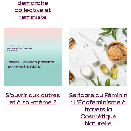
démarche
collective et
féministe
Le samedi 16
septembre 2023, le
CFEP a organisé un
événement dédié à la
création de
cosmétiques
naturels. Dans le
cadre des Journées
Féministes
d’Amazone, axées sur
S’ouvrir aux autres
Selfcare au Féminin
les écoféminismes et
et à soi-même ?
: L’Écoféminisme à
[…]
travers la
Cosmétique
Naturelle