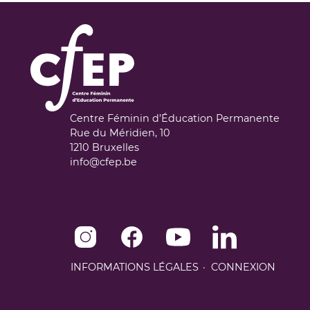
Centre Féminin d’Éducation Permanente
Rue du Méridien, 10
1210
Bruxelles
info@cfep.be
Instagram de CFEP
Facebook de CFEP
Youtube de CFEP
Linkedin de CFEP
INFORMATIONS LÉGALES
CONNEXION