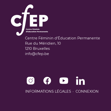
Centre Féminin d’Éducation Permanente
Rue du Méridien, 10
1210
Bruxelles
info@cfep.be
Instagram de CFEP
Facebook de CFEP
Youtube de CFEP
Linkedin de CFEP
INFORMATIONS LÉGALES
CONNEXION