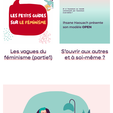
Le jeudi 23 novembre
2023 s’est tenu notre
conférence de
l’automne. Ihsane
Haouach en était
l’invitée et elle nous a
présenté son livre et
son idée de modèle
répondant à […]
Les vagues du
S’ouvrir aux autres
féminisme (partie1)
et à soi-même ?