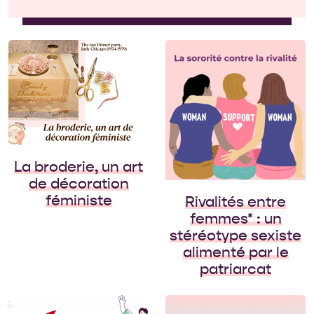
Le fait que les
relations entre
femmes* soient
inévitablement
sujettes à des rivalités
est très certainement
un stéréotype sexiste,
alimenté entre autres
La broderie, un art
par la plume des
de décoration
auteurs (hommes,
féministe
Rivalités entre
bien sûr) […]
femmes* : un
stéréotype sexiste
alimenté par le
patriarcat