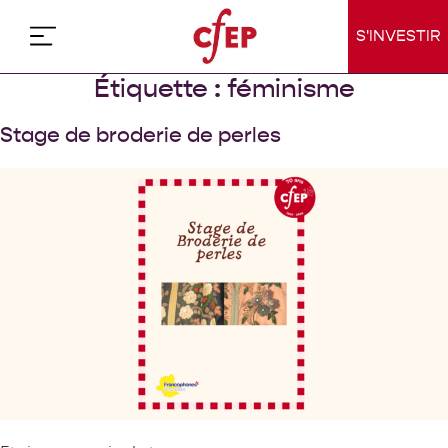
Skip
to
S'INVESTIR
content
Étiquette :
féminisme
Stage de broderie de perles