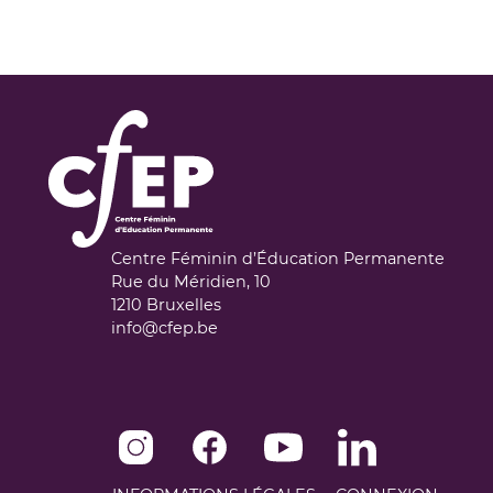
Centre Féminin d’Éducation Permanente
Rue du Méridien, 10
1210
Bruxelles
info@cfep.be
Instagram de CFEP
Facebook de CFEP
Youtube de CFEP
Linkedin de CFEP