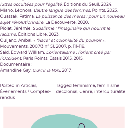
luttes occultées pour l’égalité
. Éditions du Seuil, 2024.
Miano, Léonora.
L’autre langue des femmes
. Points, 2023.
Ouassak, Fatima.
La puissance des mères : pour un nouveau
sujet révolutionnaire
. La Découverte, 2020.
Piolat, Jérémie.
Sudalisme : l’imaginaire qui nourrit le
racisme
. Éditions Libre, 2023.
Quijano, Aníbal. «
“Race” et colonialité du pouvoir
».
Mouvements, 2007/3 n° 51, 2007. p. 111-118.
Said, Edward William.
L’orientalisme : l’orient créé par
l’Occident
. Paris Points. Essais 2015, 2015.
Documentaire :
Amandine Gay,
Ouvrir la Voix
, 2017.
Posted in
Articles
,
Tagged
féminisme
,
féminisme
Événements / Comptes-
décolonial
,
Genre
,
interculturalité
rendus