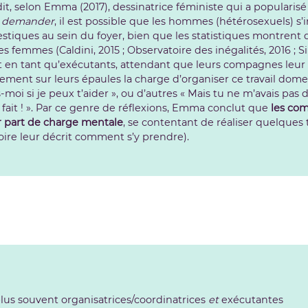
t, selon Emma (2017), dessinatrice féministe qui a popularis
it demander
, il est possible que les hommes (hétérosexuels) 
tiques au sein du foyer, bien que les statistiques montrent 
 femmes (Caldini, 2015 ; Observatoire des inégalités, 2016 ; Sim
 en tant qu’exécutants, attendant que leurs compagnes leur 
rement sur leurs épaules la charge d’organiser ce travail dome
s-moi si je peux t’aider », ou d’autres « Mais tu ne m’avais pas 
is fait ! ». Par ce genre de réflexions, Emma conclut que
les co
r part de charge mentale
, se contentant de réaliser quelques 
ire leur décrit comment s’y prendre).
lus souvent organisatrices/coordinatrices
et
exécutantes