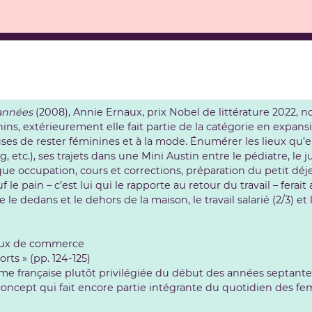
années
(2008), Annie Ernaux, prix Nobel de littérature 2022, no
nins, extérieurement elle fait partie de la catégorie en expan
euses de rester féminines et à la mode. Énumérer les lieux qu
, etc.), ses trajets dans une Mini Austin entre le pédiatre, le j
que occupation, cours et corrections, préparation du petit dé
 le pain – c’est lui qui le rapporte au retour du travail – ferait 
 dedans et le dehors de la maison, le travail salarié (2/3) et 
ieux de commerce
ts » (pp. 124-125)
me française plutôt privilégiée du début des années septante
oncept qui fait encore partie intégrante du quotidien des fe