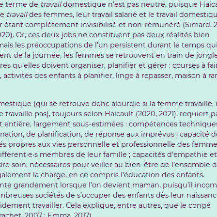
 Ce terme de
travail
domestique n’est pas neutre, puisque Haic
le
travail
des femmes, leur travail salarié et le travail domestiq
ier étant complètement invisibilisé et non-rémunéré (Simard, 2
20). Or, ces deux jobs ne constituent pas deux réalités bien
mais les préoccupations de l’un persistent durant le temps qui
ment de la journée, les femmes se retrouvent en train de jongl
 qu’elles doivent organiser, planifier et gérer : courses à fai
 activités des enfants à planifier, linge à repasser, maison à ra
mestique (qui se retrouve donc alourdie si la femme travaille,
 travaille pas), toujours selon Haicault (2020, 2021), requiert p
 entière, largement sous-estimées : compétences technique
nation, de planification, de réponse aux imprévus ; capacité 
tés propres aux vies personnelle et professionnelle des femm
différent‧e‧s membres de leur famille ; capacités d’empathie e
dre soin, nécessaires pour veiller au bien-être de l’ensemble 
également la charge, en ce compris l’éducation des enfants.
ente grandement lorsque l’on devient maman, puisqu’il inco
reuses sociétés de s’occuper des enfants dès leur naissanc
idement travailler. Cela explique, entre autres, que le congé
rachet, 2007 ; Emma, 2017).