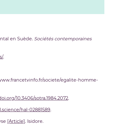
ental en Suède.
Sociétés contemporaines
s/
.
/www.francetvinfo.fr/societe/egalite-homme-
/doi.org/10.3406/sotra.1984.2072
.
al.science/hal-02881589
.
lyse
[Article]
. Isidore.