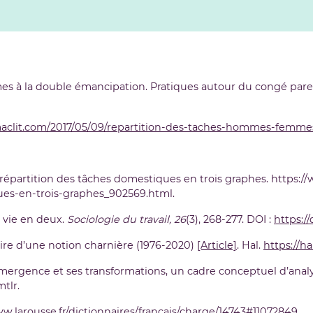
mmes à la double émancipation. Pratiques autour du congé par
aclit.com/2017/05/09/repartition-des-taches-hommes-femme
a répartition des tâches domestiques en trois graphes. https:/
es-en-trois-graphes_902569.html.
a vie en deux.
Sociologie du travail, 26
(3), 268-277. DOI :
https:/
oire d’une notion charnière (1976-2020)
[Article]
. Hal.
https://h
 émergence et ses transformations, un cadre conceptuel d’ana
tlr.
ww.larousse.fr/dictionnaires/francais/charge/14743#11072849
.