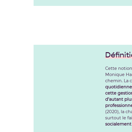
Définit
Cette notion
Monique Haic
chemin. La 
quotidienne 
cette gesti
d’autant plu
professionne
(2020), la c
surtout le f
socialement