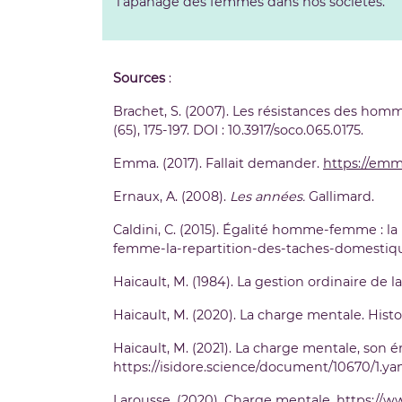
l’apanage des femmes dans nos sociétés.
Sources
:
Brachet, S. (2007). Les résistances des ho
(65), 175-197. DOI : 10.3917/soco.065.0175.
Emma. (2017). Fallait demander.
https://emm
Ernaux, A. (2008).
Les années.
Gallimard.
Caldini, C. (2015). Égalité homme-femme : l
femme-la-repartition-des-taches-domestiqu
Haicault, M. (1984). La gestion ordinaire de l
Haicault, M. (2020). La charge mentale. Hist
Haicault, M. (2021). La charge mentale, son
https://isidore.science/document/10670/1.yam
Larousse. (2020). Charge mentale
.
https://w