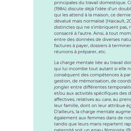
principales du travail domestique.
(1984) discute déjà l’idée d’un doub
qui les attend à la maison, ce dern
dévalué mais normalisé (Haicault, 20
distinctes qui ne s’imbriquent pas, 
consacré à l’autre. Ainsi, à tout mo
entre des données de diverses natures
factures à payer, dossiers à terminer,
réunions à préparer, etc.
La charge mentale liée au travail do
qui lui incombe tout autant si elle ne
conséquent des compétences à part
gestion, de mémorisation, de coordi
jongler entre différentes temporali
et/ou aux activités spécifiques des 
affectives, relatives au
care
, au pren
leur famille, dont on leur attribue 
D’ailleurs, la charge mentale augm
également aux femmes dans de nomb
tandis que leurs maris repartent rap
paternité soit un enjeu féministe (B