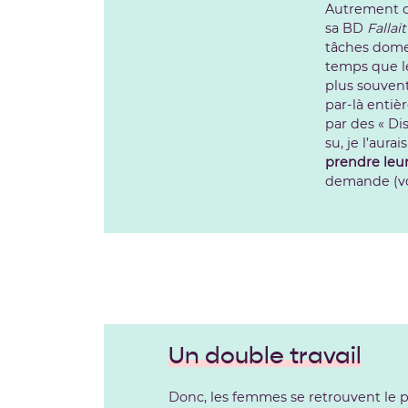
Autrement di
sa BD
Falla
tâches domes
temps que les
plus souvent
par-là entiè
par des « Di
su, je l’aura
prendre leu
demande (vo
Un double travail
Donc, les femmes se retrouvent le p