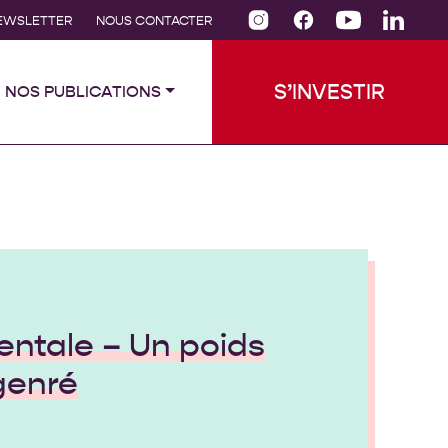
INSTAGRAM DE CFEP
FACEBOOK DE CFEP
YOUTUBE DE CFEP
LINKEDIN DE CFEP
EWSLETTER
NOUS CONTACTER
S’INVESTIR
NOS PUBLICATIONS
ntale – Un poids
genré