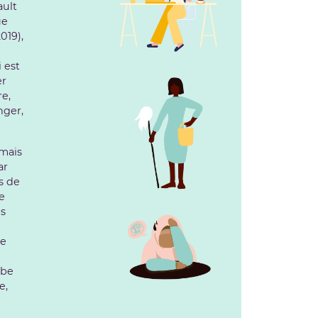
ault
ue
019),
 est
er
re,
nger,
 mais
ar
s de
de
es
t
de
mbe
e,