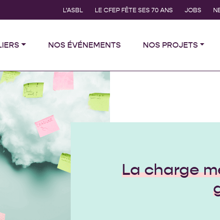
L’ASBL
LE CFEP FÊTE SES 70 ANS
JOBS
N
LIERS
NOS ÉVÉNEMENTS
NOS PROJETS
La charge me