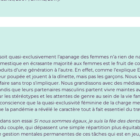
soit quasi-exclusivement l’apanage des femmes n’a rien de nat
 domestique en écrasante majorité aux femmes est le fruit de c
roduits d’une génération à l’autre. En effet, comme l’explique
leur poupée et jouent à la dînette, mais pas les garçons. No
aire sans trop s’impliquer. Nous grandissons avec des médias, 
ndis que leurs partenaires masculins partent vivre maintes av
 les stéréotypes et les attentes de genre au sein de la vie fami
e conscience que la quasi-exclusivité féminine de la charge me
la pandémie a révélé le caractère tout à fait essentiel du tra
 dans son essai
Si nous sommes égaux, je suis la fée des dents
 du couple, qui dépassent une simple répartition plus équitab
 et de gestion mentales permanentes de ces tâches qui est en j