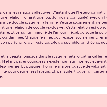
dans les relations affectives. D’autant que l’hétéronormativité 
u’une relation romantique (ou, du moins, conjugale) avec un
ans ce double système, la femme n’existe socialement, ne pen
 une relation de couple (exclusive). Cette relation est donc
itaire. Et ce, sur un marché de l’amour inégal, puisque la po
st condamnée. Chaque femme, pour exister socialement, rempli
 son partenaire, qui reste toutefois disponible, en théorie, po
ue et la beauté, puisque dans le système hétéro-patriarcal le
 N’étant pas encouragées à exister par leur intellect, et ayant i
es-mêmes. Et puisque l’homme a la prérogative de valorisati
ité pour gagner ses faveurs. Et, par suite, trouver un partenai
e.