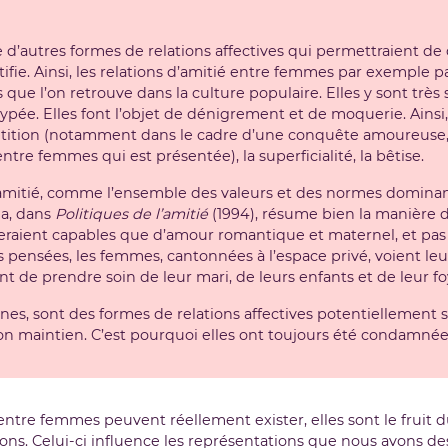
ce d’autres formes de relations affectives qui permettraient d
ifie. Ainsi, les relations d’amitié entre femmes par exemple 
 que l’on retrouve dans la culture populaire. Elles y sont très 
ypée. Elles font l’objet de dénigrement et de moquerie. Ainsi
 compétition (notamment dans le cadre d’une conquête amoureuse
re femmes qui est présentée), la superficialité, la bêtise.
, l’amitié, comme l’ensemble des valeurs et des normes domina
da, dans
Politiques de l’amitié
(1994), résume bien la manière 
 ne seraient capables que d’amour romantique et maternel, et 
 pensées, les femmes, cantonnées à l’espace privé, voient le
t de prendre soin de leur mari, de leurs enfants et de leur fo
ennes, sont des formes de relations affectives potentiellement
 maintien. C’est pourquoi elles ont toujours été condamnées
s entre femmes peuvent réellement exister, elles sont le fruit
ons. Celui-ci influence les représentations que nous avons de