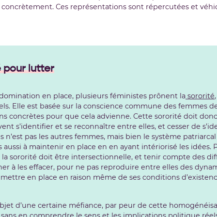
 concrètement. Ces représentations sont répercutées et véhicu
é pour lutter
 domination en place, plusieurs féministes prônent la
sororité
ls. Elle est basée sur la conscience commune des femmes de le
ons concrètes pour que cela advienne. Cette sororité doit don
 s’identifier et se reconnaître entre elles, et cesser de s’id
és n’est pas les autres femmes, mais bien le système patriarcal
es aussi à maintenir en place en en ayant intériorisé les idées.
e la sororité doit être intersectionnelle, et tenir compte des dif
er à les effacer, pour ne pas reproduire entre elles des dynam
e à mettre en place en raison même de ses conditions d’existenc
l’objet d’une certaine méfiance, par peur de cette homogénéis
sans en comprendre le sens et les implications politique réels