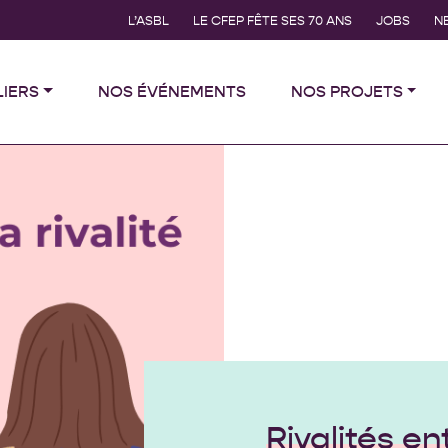
L’ASBL
LE CFEP FÊTE SES 70 ANS
JOBS
N
LIERS
NOS ÉVÉNEMENTS
NOS PROJETS
Rivalités e