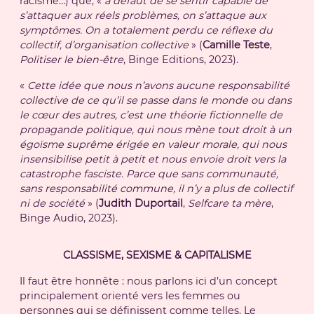
racisme…) que, «
à défaut de se sentir capable de
s’attaquer aux réels problèmes, on s’attaque aux
symptômes. On a totalement perdu ce réflexe du
collectif, d’organisation collective
» (
Camille Teste
,
Politiser le bien-être
, Binge Editions, 2023).
«
Cette idée que nous n’avons aucune responsabilité
collective de ce qu’il se passe dans le monde ou dans
le cœur des autres, c’est une théorie fictionnelle de
propagande politique, qui nous mène tout droit à un
égoïsme suprême érigée en valeur morale, qui nous
insensibilise petit à petit et nous envoie droit vers la
catastrophe fasciste. Parce que sans communauté,
sans responsabilité commune, il n’y a plus de collectif
ni de société
» (
Judith Duportail
,
Selfcare ta mère
,
Binge Audio, 2023).
CLASSISME, SEXISME & CAPITALISME
Il faut être honnête : nous parlons ici d’un concept
principalement orienté vers les femmes ou
personnes qui se définissent comme telles. Le