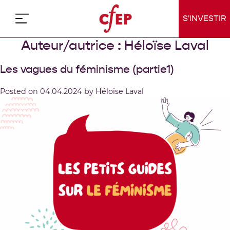
Skip
to
S'INVESTIR
content
Auteur/autrice :
Héloïse Laval
Les vagues du féminisme (partie1)
Posted on
04.04.2024
by
Héloïse Laval