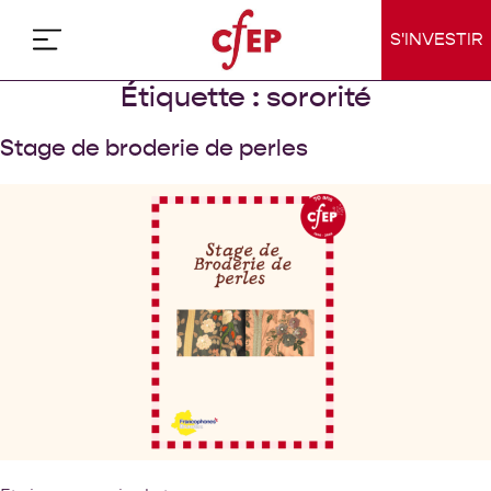
Skip
to
S'INVESTIR
content
Étiquette :
sororité
Stage de broderie de perles