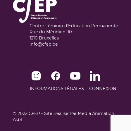
Centre Féminin d’Éducation Permanente
Rue du Méridien, 10
1210
Bruxelles
info@cfep.be
Instagram de CFEP
Facebook de CFEP
Youtube de CFEP
Linkedin de CFEP
INFORMATIONS LÉGALES
CONNEXION
© 2022 CFEP - Site Réalisé Par
Média Animation
Asbl