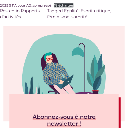
2025 5 RA pour AG_compressé
Télécharger
Posted in
Rapports
Tagged
Égalité
,
Esprit critique
,
d'activités
féminisme
,
sororité
Abonnez-vous à notre
newsletter !