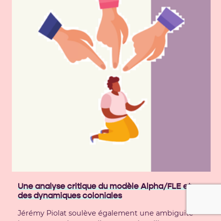
Une analyse critique du modèle Alpha/FLE et
des dynamiques coloniales
Jérémy Piolat soulève également une ambiguïté