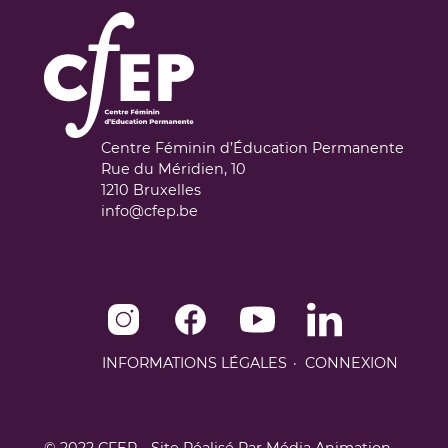
Centre Féminin d’Éducation Permanente
Rue du Méridien, 10
1210
Bruxelles
info@cfep.be
Instagram de CFEP
Facebook de CFEP
Youtube de CFEP
Linkedin de CFEP
INFORMATIONS LÉGALES
CONNEXION