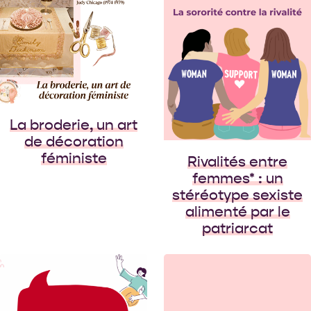
Le fait que les relations
entre femmes* soient
inévitablement
sujettes à des rivalités
est très certainement
un stéréotype sexiste,
alimenté entre autres
par la plume des
La broderie, un art
auteurs (hommes,
de décoration
bien sûr) […]
féministe
Rivalités entre
femmes* : un
stéréotype sexiste
alimenté par le
patriarcat
Depuis plusieurs
décennies, le
mouvement du body