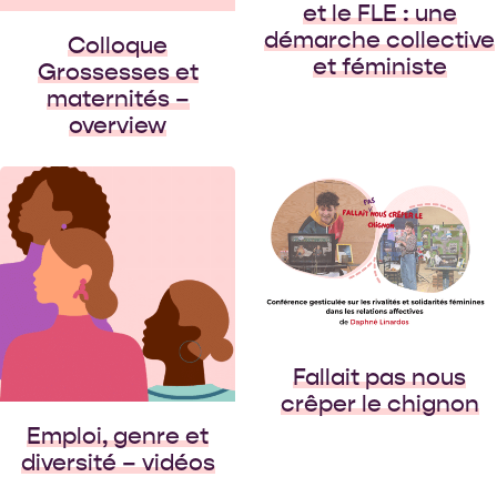
et le FLE : une
la […]
démarche collective
Colloque
et féministe
Grossesses et
maternités –
overview
Une conférence
gesticulée engagée
« Jolene, I’m begging
of you please don’t
take my man…”,
“Laisse-moi kiffer la
vibe avec mon mec,
j’suis pas d’humeur à
Fallait pas nous
ce qu’on nous prenne
crêper le chignon
la […]
Emploi, genre et
diversité – vidéos