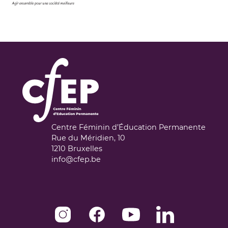
Centre Féminin d’Éducation Permanente
Rue du Méridien, 10
1210
Bruxelles
info@cfep.be
Instagram de CFEP
Facebook de CFEP
Youtube de CFEP
Linkedin de CFEP