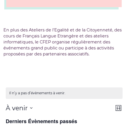
En plus des Ateliers de l’Egalité et de la Citoyenneté, des
cours de Français Langue Etrangère et des ateliers
informatiques, le CFEP organise régulièrement des
événements grand public ou participe à des activités
proposées par des partenaires associatifs.
Il n’y a pas d’évènements à venir.
Navi
Navi
À venir
Liste
de
par
Sélectionnez
vue
Derniers Évènements passés
cons
une
Évè
date.