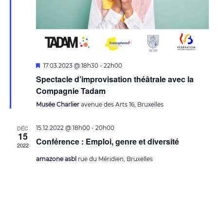
Mis
17.03.2023 @ 18h30
-
22h00
en
Spectacle d’improvisation théâtrale avec la
avant
Compagnie Tadam
Musée Charlier
avenue des Arts 16, Bruxelles
DÉC
15.12.2022 @ 18h00
-
20h00
15
Conférence : Emploi, genre et diversité
2022
amazone asbl
rue du Méridien, Bruxelles